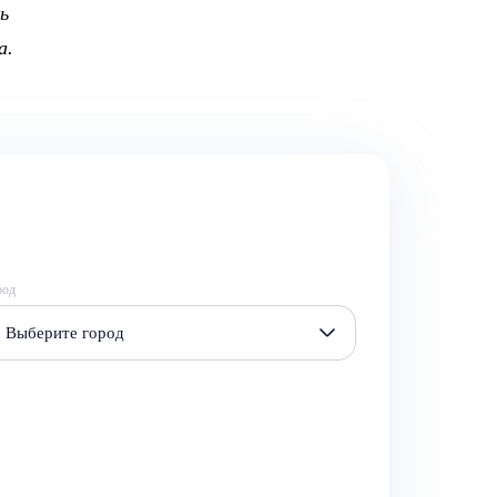
ь
а.
род
Выберите город