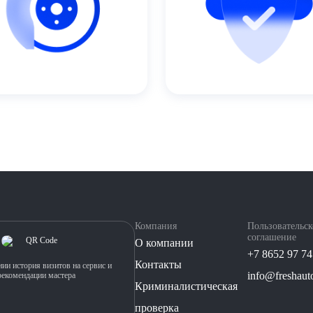
Компания
Пользовательск
соглашение
О компании
+7 8652 97 74
Контакты
ии история визитов на сервис и
info@freshauto
рекомендации мастера
Криминалистическая
проверка