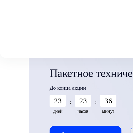
Выберите свой город
Москва
Главная
Акции
Пакетное техническое обслуживание
Аксай
Волгоград
Воронеж
Краснодар
Пакетное техниче
До конца акции
23
23
36