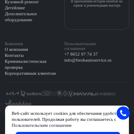
В приложении история визитов на
Кузовной ремонт
сервис и рекомендации мастера
Детейлинг
Дополнительное
оборудование
Компания
Пользовательское
соглашение
О компании
+7 8652 97 74 37
Контакты
info@freshautoservice.ru
Криминалистическая
проверка
Корпоративным клиентам
©️ 2026 Fresh Auto
Веб-сайт использует cookies для обеспечания удобства
пользователей. Продолжая работу вы соглашаетесь с
Сетевое издание «Первый автомобильный маркетплейс» зарегистрировано
Пользовательским соглашение
Решением Федеральной службы по надзору в сфере связи, информационных
технологий и массовых коммуникаций (Роскомнадзор) № Эл № ФС77-84512 от