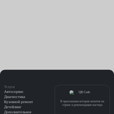
защиты автомобиля.
Каждая из этих ситуаций требует оперативного решения,
чтобы восстановить целостность и безопасность автомобиля.
Замена автостекла двери позволяет вернуть автомобилю его
первоначальный вид и обеспечить оптимальные условия для
водителя и пассажиров.
Fresh Auto Сервис — лидер в сфере замены автостекла двери в
городе Ставрополь. Вот несколько причин, почему мы лучше
конкурентов:
Профессиональные мастера: Наша команда состоит из
Услуги
опытных и квалифицированных специалистов, которые
Автосервис
обладают глубокими знаниями и навыками в области
Диагностика
В приложении история визитов на
Кузовной ремонт
замены автостекла двери. Они точно определяют
сервис и рекомендации мастера
Детейлинг
проблемы и выполняют работу с максимальной
Дополнительное