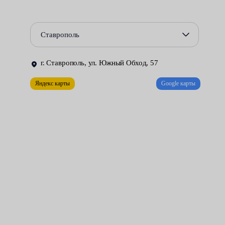
Услуга "Замена автостекла двери" может потребоваться в
следующих случаях:
Ставрополь
Аварийные повреждения: При аварии или столкновении
может возникнуть повреждение автостекла двери.
г. Ставрополь, ул. Южный Обход, 57
Трещины, сколы или разбитое стекло требуют замены для
Яндекс карты
Google карты
восстановления безопасности и целостности автомобиля.
Погодные условия: Экстремальные погодные условия,
такие как град и сильные ветры, могут привести к
повреждению автостекла двери. Разрушенное стекло
ограничивают обзорность и становится источником
возможных опасностей на дороге.
Вандализм: Некоторые случаи вандализма, такие как
разбитые стекла автомобилей, могут потребовать замены
автостекла двери. В таких ситуациях замена стекла
является необходимой для восстановления безопасности и