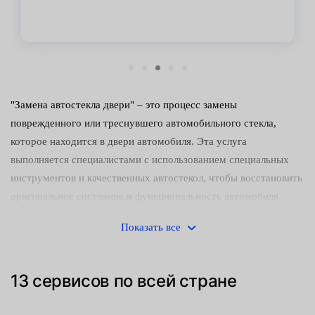
"Замена автостекла двери" – это процесс замены
поврежденного или треснувшего автомобильного стекла,
которое находится в двери автомобиля. Эта услуга
выполняется специалистами с использованием специальных
инструментов и качественных автостекол, чтобы восстановить
оригинальное состояние и функциональность автомобиля.
Замена автостекла двери может быть необходима в случае
Показать все
повреждения стекла в результате аварии, удара, погодных
условий или вандализма. Цель замены – обеспечить
безопасность и комфорт водителя и пассажиров, а также
13 сервисов по всей стране
сохранить интегритет автомобиля.