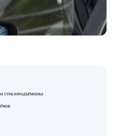
ии стеклоподъёмника
ъёмов