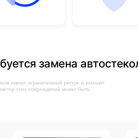
ебуется замена автостеко
биля имеют ограниченный ресурс и выходят
рактер этих повреждений может быть