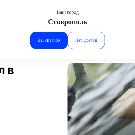
Ваш город
Ставрополь
Минеральные Воды
ала
Замена автостекол
Ростов-на-Дону
Да, спасибо
Нет, другой
Ставрополь
Статьи
Отзывы
Тюмень
л в