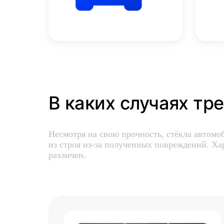
В каких случаях тр
Несмотря на свою прочность, стёкла автомо
из строя из-за полученных повреждений. Ха
различен.