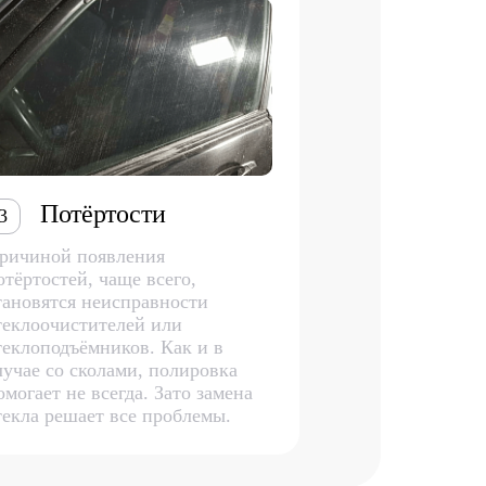
Потёртости
3
ричиной появления
отёртостей, чаще всего,
тановятся неисправности
теклоочистителей или
теклоподъёмников. Как и в
лучае со сколами, полировка
омогает не всегда. Зато замена
текла решает все проблемы.