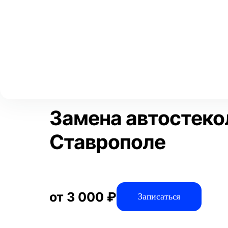
Выберите свой город
Москва
Главная
Услуги
Отзывы
Автосервис
Автостекла и зерк
Аксай
Волгоград
Преимущества
Воронеж
Краснодар
Замена автостеко
Ставрополе
от 3 000 ₽
Записаться