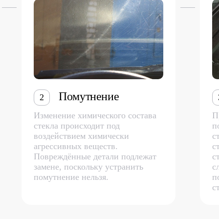
Помутнение
2
Изменение химического состава
П
стекла происходит под
п
воздействием химически
с
агрессивных веществ.
с
Повреждённые детали подлежат
с
замене, поскольку устранить
с
помутнение нельзя.
п
с