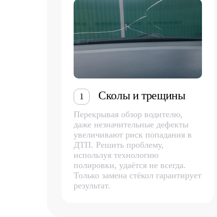
Сколы и трещины
1
Перекрывая обзор водителю,
даже незначительные дефекты
увеличивают риск попадания в
ДТП. Решить проблему,
используя технологию
полировки, удаётся не всегда.
Только замена стёкол гарантирует
результат.