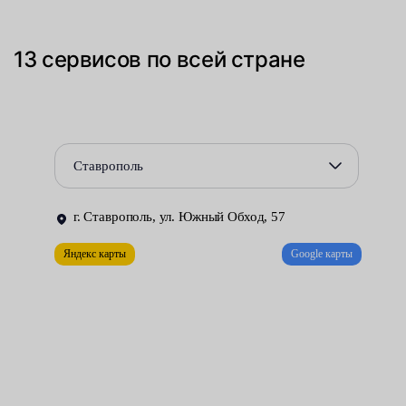
трещины — вызываются ударами различной степени,
образуют на поверхности нитеобразные разломы;
13 сервисов по всей стране
потертости и помутнения — неправильная работа
стеклоподъемника или другие причины;
царапины;
Ставрополь
сколы — повреждение наружного слоя, по форме в виде
бычьего глаза, звездочки и т. п;
г. Ставрополь, ул. Южный Обход, 57
двойной удар — столкновение и попадание камня;
Яндекс карты
Google карты
комбинированные — поломка сочетает несколько типов
дефектов.
В зависимости от разновидности «увечий» и их степени,
принимается решение о замене или восстановительных
работах.