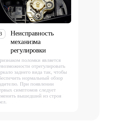
Неисправность
3
механизма
регулировки
ризнаком поломки является
евозможности отрегулировать
еркало заднего вида так, чтобы
беспечить нормальный обзор
одителю. При появлении
ервых симптомов следует
аменить вышедший из строя
зел.