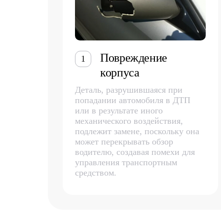
Повреждение
1
корпуса
Деталь, разрушившаяся при
попадании автомобиля в ДТП
или в результате иного
механического воздействия,
подлежит замене, поскольку она
может перекрывать обзор
водителю, создавая помехи для
управления транспортным
средством.