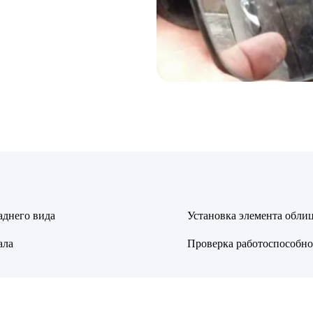
аднего вида
Установка элемента облиц
ала
Проверка работоспособнос