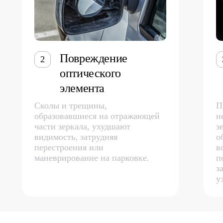
Повреждение
2
оптического
элемента
Сколы и трещины,
П
образовавшиеся на отражающей
н
части зеркала, ухудшают
з
видимость, затрудняя
о
перестроения или
в
маневрирование на парковке.
п
з
у