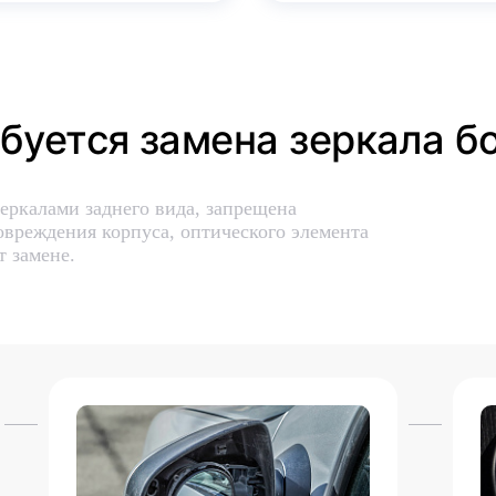
ебуется замена зеркала б
еркалами заднего вида, запрещена
вреждения корпуса, оптического элемента
т замене.