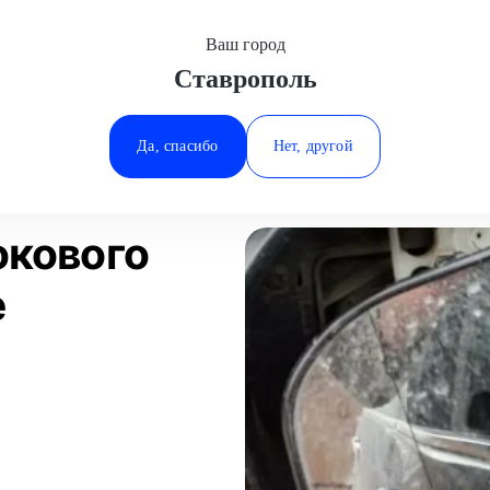
Ваш город
Ставрополь
Минеральные Воды
ала
Замена зеркала бокового вида
Ростов-на-Дону
Да, спасибо
Нет, другой
Ставрополь
Статьи
Отзывы
Тюмень
окового
е