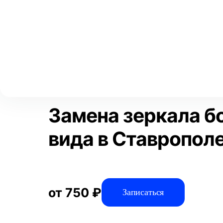
Выберите свой город
Москва
Главная
Услуги
Отзывы
Автосервис
Автостекла и зерк
Аксай
Волгоград
Преимущества
Воронеж
Краснодар
Замена зеркала б
вида в Ставропол
от 750 ₽
Записаться