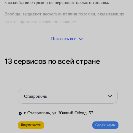
к воздействию грязи и не переносит плохого топлива.
Вообще, выделяют несколько причин поломки, оказывающих
на узел прямое и косвенное влияние:
Грязь. При этом она может попадать внутрь устройства с
Показать все
устаревшим маслом, через воздушный фильтр или сам
компрессор.
13 сервисов по всей стране
Нарушение герметичности.
Деформация механических соединений.
Разбалансировка.
Ставрополь
Неправильная регулировка распредвала.
Нарушения в работе клапана ЕГР.
г. Ставрополь, ул. Южный Обход, 57
Ошибки в ЭБУ.
Яндекс карты
Google карты