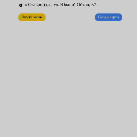
необходимо вывесить мотор, снизив нагрузку на эластичный
г. Ставрополь, ул. Южный Обход, 57
элемент. Только после этого появится возможность ослабить
резьбовые крепления, снять вышедшую из строя деталь и
Яндекс карты
Google карты
установить на её место исправную запасную часть. Быстро,
качественно и недорого такой ремонт можно выполнить в
центрах обслуживания Fresh Auto.