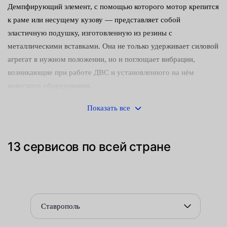
Демпфирующий элемент, с помощью которого мотор крепится
к раме или несущему кузову — представляет собой
эластичную подушку, изготовленную из резины с
металлическими вставками. Она не только удерживает силовой
агрегат в нужном положении, но и поглощает вибрации,
возникающие при работе ДВС и установленного на нём
навесного оборудования.
Необходимость в замене задней опоры двигателя может
Показать все
возникнуть по разным причинам:
механических повреждений;
13 сервисов по всей стране
попадания на ее поверхность моторного масла или других
химически агрессивных веществ;
естественной выработки ресурса.
Ставрополь
Во всех случаях для выполнения работ по её демонтажу