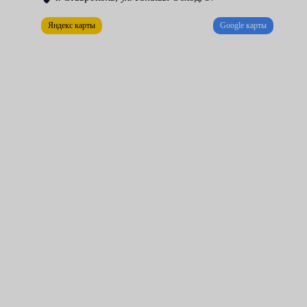
Яндекс карты
Google карты
Получая недостоверную информацию, водитель может
нарушить скоростной режим. Автовладельцам, не желающим
из-за возникшей неисправности платить значительные
штрафы, рекомендуем посетить наши технические центры. За
низкую цену наши специалисты проведут необходимую
диагностику и заменят утратившую работоспособность
деталь.