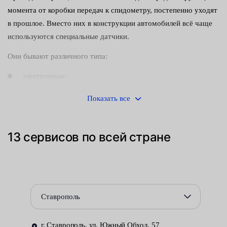
момента от коробки передач к спидометру, постепенно уходят
в прошлое. Вместо них в конструкции автомобилей всё чаще
используются специальные датчики.
Они бывают различного типа:
электронные;
механические;
Показать все
контактные;
13 сервисов по всей стране
бесконтактные.
Передаваемый этими устройствами сигнал, идет по проводам
и поступает на панель приборов. Несмотря на высокую
надёжность, подобное оборудование, пусть и редко, но всё-
Ставрополь
таки выходит из строя. Это приводит к тому, что спидометр
перестаёт работать или показывает скорость с большой
г. Ставрополь, ул. Южный Обход, 57
погрешностью.