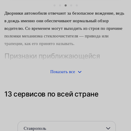
Дворники автомобиля отвечают за безопасное вождение, ведь
в дождь именно они обеспечивают нормальный обзор
водителю. Со временем могут выходить из строя по причине
поломки механизма стеклоочистителя — привода или
трапеции, как его принято называть.
Признаки приближающейся
поломки
Показать все
Вот на какие симптомы надо обращать внимание:
посторонние звуки во время работы;
13 сервисов по всей стране
неплотное прилегание к лобовому стеклу;
остановка привода в неправильном положении —
посередине ветрового стекла;
Ставрополь