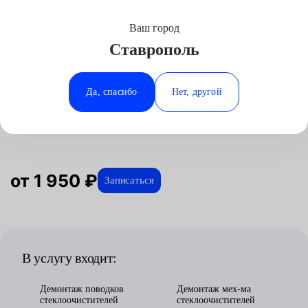
Ваш город
Выберите свой город
Ставрополь
Москва
Минеральные Воды
Главная
Услуги
Отзывы
Автосервис
Электрооборудование
Замена механизма стеклоочистителя
Аксай
Ростов-на-Дону
Да, спасибо
Нет, другой
Замена механизма
Волгоград
Ставрополь
стеклоочистителя в Ставрополе
Воронеж
Тюмень
Краснодар
от 1 950 ₽
Записаться
В услугу входит:
Демонтаж поводков
Демонтаж мех-ма
стеклоочистителей
стеклоочистителей