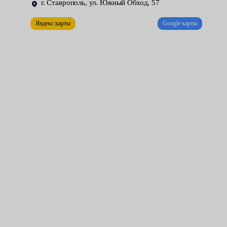
г. Ставрополь, ул. Южный Обход, 57
Перспективы в ремонте моторчика практически нет.
Исключение составляет заклин клапана-поршня или начальное
Яндекс карты
Google карты
засорение магистралей. В остальных случаях восстановить
работу получается только установкой новой детали.