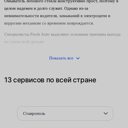
Омыватель лобового стекла конструктивно прост, поэтому в
целом надежен и долго служит. Однако из-за
невнимательности водителя, замыканий в электроцепи и
коррозии механизм со временем повреждается.
Специалисты Fresh Auto выделяют основные причины выхода
из строя этой детали:
засорение — обычно забиваются трубки и форсунки, в
Показать все
результате чего насос начинает работать под нагрузкой и
перегорает;
13 сервисов по всей стране
короткие замыкания;
коррозия — неизбежный процесс, если своевременно не
предупреждать его средством WD-40;
механические поломки — конкретно зависят от модели
Ставрополь
механизма, которые имеют специфические особенности.