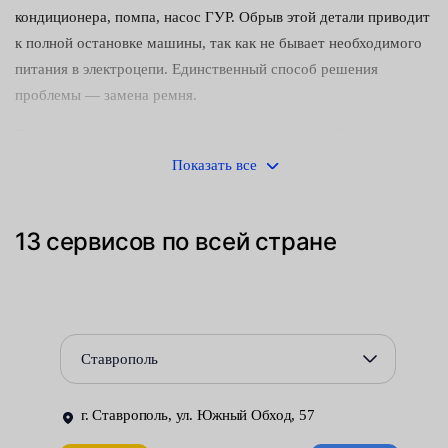
кондиционера, помпа, насос ГУР. Обрыв этой детали приводит
к полной остановке машины, так как не бывает необходимого
питания в электроцепи. Единственный способ решения
проблемы — замена ремня.
Характерные признаки износа, которые грозят обрывом
резинового изделия:
Показать все
неприятный свист во время запуска ДВС или на высоких
оборотах;
13 сервисов по всей стране
мигание специального индикатора на панели приборов,
указывающего на снижение производительности
генератора;
Ставрополь
образование трещин и потертостей на элементе;
разлохмачивание краев — заметны нити;
г. Ставрополь, ул. Южный Обход, 57