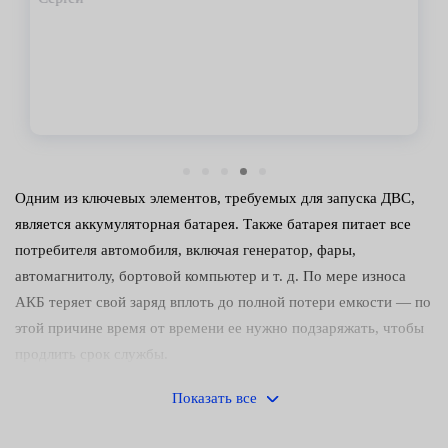
Владимир
Одним из ключевых элементов, требуемых для запуска ДВС,
является аккумуляторная батарея. Также батарея питает все
потребителя автомобиля, включая генератор, фары,
автомагнитолу, бортовой компьютер и т. д. По мере износа
АКБ теряет свой заряд вплоть до полной потери емкости — по
этой причине время от времени ее нужно подзаряжать, чтобы
продлить срок службы.
Электрики сервисных центров Fresh Auto быстро определяют
Показать все
необходимость подачи тока на аккумулятор по таким
признакам: