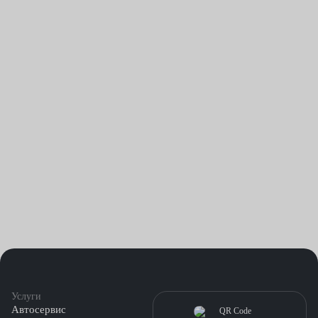
емкости.
Цена услуги — от 300 рублей. У нас есть специальная
зарядная станция, которую мы подключаем к аккумулятору.
Также обслуживаем клеммы — зачищаем, наносим смазку,
хорошо закрепляем.
Услуги
Автосервис