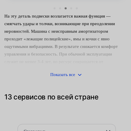
На эту деталь подвески возлагается важная функция —
смягчать удары и толчки, возникающие при преодолении
неровностей. Машина с неисправным амортизатором
проходит «лежащие полицейские», ямы и кочки с явно
ощутимыми вибрациями. В результате снижается комфорт
управления и безопасность. При обычной эксплуатации
служит не менее 3-4 лет, но ресурс сокращается от
агрессивной манеры вождения и плохого состояния дорог.
Показать все
Как определяют неисправность в сервисах Fresh Auto:
осматривают деталь — в большинстве случаях видны
13 сервисов по всей стране
подтеки рабочей жидкости, следы коррозии;
тестируют демпфер — при сжатии неисправный элемент
издает скрип или стучит.