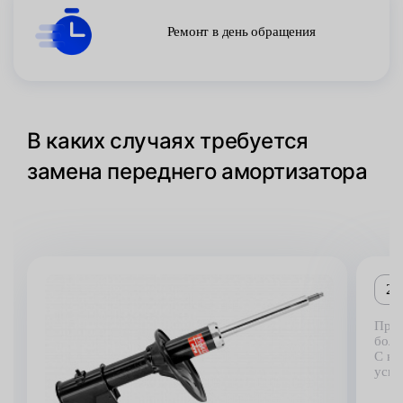
Ремонт в день обращения
В каких случаях требуется
замена переднего амортизатора
2
При 
боле
С не
усил