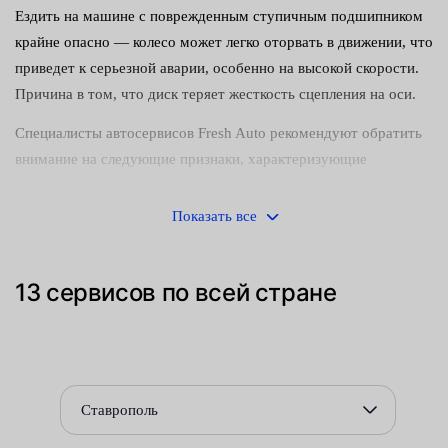
Ездить на машине с поврежденным ступичным подшипником
крайне опасно — колесо может легко оторвать в движении, что
приведет к серьезной аварии, особенно на высокой скорости.
Причина в том, что диск теряет жесткость сцепления на оси.
Специалисты автосервисов Fresh Auto рекомендуют обратить
внимание на следующие признаки, характеризующие
частичное или полное разрушение этого компонента ходовой
части, относящегося к самым нагруженным узлам подвески
Показать все
автомобиля:
люфт — осевой или боковой особого значения не имеет;
13 сервисов по всей стране
неравномерный износ резины;
металлический стук при преодолении дорожных
неровностей — «лежачие полицейские», ямы и кочки;
Ставрополь
раскачка машины в движении, нестабильный ход и