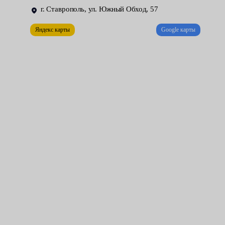
ухудшение управляемости;
г. Ставрополь, ул. Южный Обход, 57
гул в зоне ступицы, усиливающийся по мере роста
Яндекс карты
Google карты
оборотов.
Основные причины поломки элемента — регулярная езда по
бездорожью, отсутствие смазочного состава, грязь, коррозия
из-за попадания влаги, низкое качество расходника. Также это
случается из-за неправильного монтажа, проведенного ранее.
Конусные элементы обязаны зажиматься с четким моментом
усилия, иначе неизбежен люфт и проблемы.