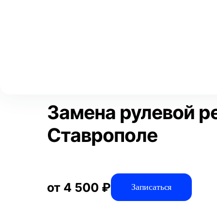
Выберите свой город
Москва
Главная
Услуги
Отзывы
Автосервис
Рулевое управлен
Аксай
Волгоград
Преимущества
Воронеж
Краснодар
Замена рулевой р
Ставрополе
от 4 500 ₽
Записаться