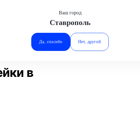
Ваш город
Ставрополь
Минеральные Воды
ие
Замена рулевой рейки
Ростов-на-Дону
Да, спасибо
Нет, другой
Ставрополь
Статьи
Отзывы
Тюмень
ейки в