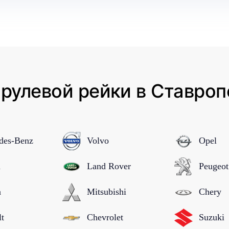
рулевой рейки в Ставроп
des-Benz
Volvo
Opel
n
Land Rover
Peugeot
a
Mitsubishi
Chery
lt
Chevrolet
Suzuki