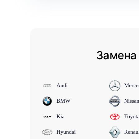
Замена 
Audi
Merce
BMW
Nissa
Kia
Toyot
Hyundai
Renau