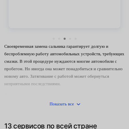
Своевременная замена сальника гарантирует долгую и
беспроблемную работу автомобильных устройств, требующих
смазки. В этой процедуре нуждаются многие автомобили с
пробегом. Но иногда она может понадобиться и сравнительно
новому авто. Затягивание с работой может обернуться
неприятными последствиями.
Сервисмены наших центров обслуживания выделяют два
характерных признака износа элемента:
Показать все
заметные внешние дефекты;
13 сервисов по всей стране
появление потеков и следов масла в рабочей зоне.