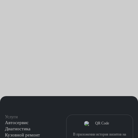
существенные перегрузки силового агрегата.
Здесь рекомендуется менять сразу оба сальника. Да и
зачастую продаются они в комплекте.
Вот например, как устанавливают передний элемент в центрах
обслуживания Fresh Auto:
открывают капот и снимают генераторный ремень;
убирают шкив генератора и иные детали, мешающие
доступу к шестерне коленчатого вала;
демонтируют шестерню;
вытаскивают изношенную деталь;
Услуги
ставят новый элемент;
Автосервис
Диагностика
собирают все ранее снятые комплектующие в порядке,
В приложении история визитов на
Кузовной ремонт