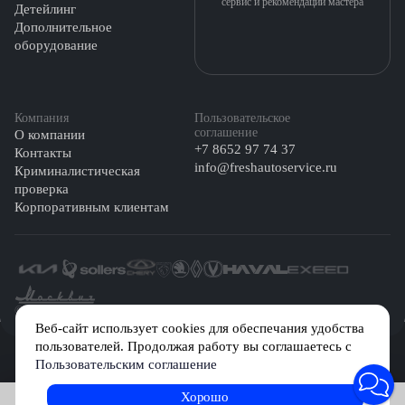
сервис и рекомендации мастера
обратном снятию.
Детейлинг
Дополнительное
Задний уплотнитель меняется в другом порядке:
оборудование
демонтируется сцепление;
убирается маховик вместе с кожухом;
Компания
Пользовательское
соглашение
О компании
+7 8652 97 74 37
Контакты
проводится замена.
info@freshautoservice.ru
Криминалистическая
Данные операции требуют полного комплекта инструментов,
проверка
Корпоративным клиентам
внимания и опыта.
©️ 2026 Fresh Auto
Веб-сайт использует cookies для обеспечания удобства
пользователей. Продолжая работу вы соглашаетесь с
Сетевое издание «Первый автомобильный маркетплейс» зарегистрировано
Пользовательским соглашение
Решением Федеральной службы по надзору в сфере связи, информационных
технологий и массовых коммуникаций (Роскомнадзор) № Эл № ФС77-84512 от
29 декабря 2022 г.
Хорошо