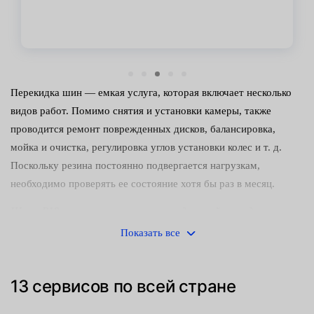
Перекидка шин — емкая услуга, которая включает несколько
видов работ. Помимо снятия и установки камеры, также
проводится ремонт поврежденных дисков, балансировка,
мойка и очистка, регулировка углов установки колес и т. д.
Поскольку резина постоянно подвергается нагрузкам,
необходимо проверять ее состояние хотя бы раз в месяц.
Шины R19 имеют несколько разновидностей — модели с
ненаправленным рисунком протектора и направленным
Показать все
рисунком. Устанавливаются с завода на многие марки авто
— Kia, Ford, Mercedes-Benz, Lexus, Volvo и другие.
13 сервисов по всей стране
От качества выполнения замены резины, регулировки давления
воздуха, балансировки и сход-развала — во многом зависит