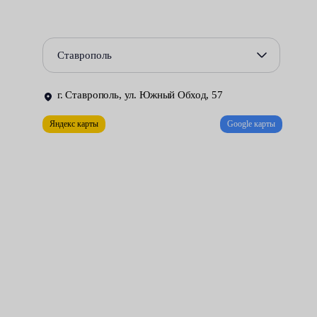
срок эксплуатации колес, подвески и даже силовой установки.
Ошибки в работе могут вызвать:
Ставрополь
ухудшение управляемости транспортным средством;
г. Ставрополь, ул. Южный Обход, 57
повреждение ступиц, дисков и других элементов;
Яндекс карты
Google карты
быстрое истирание протектора и т. д.