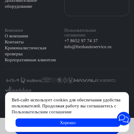
Дополнительное
оборудование
Компания
Пользовательское
соглашение
О компании
+7 8652 97 74 37
Контакты
info@freshautoservice.ru
Криминалистическая
проверка
Корпоративным клиентам
©️ 2026 Fresh Auto
Веб-сайт использует cookies для обеспечания удобства
пользователей. Продолжая работу вы соглашаетесь с
Сетевое издание «Первый автомобильный маркетплейс» зарегистрировано
Пользовательским соглашение
Решением Федеральной службы по надзору в сфере связи, информационных
технологий и массовых коммуникаций (Роскомнадзор) № Эл № ФС77-84512 от
29 декабря 2022 г.
Хорошо
Записаться на услугу
Учредитель: Общество с ограниченной ответственностью «МБ-Авто»
Главный редактор: Камышникова Анастасия Игоревна