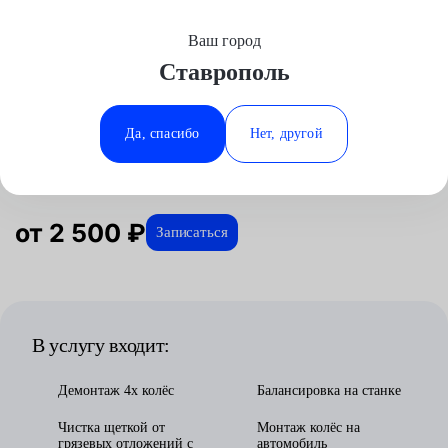
Ваш город
Выберите свой город
Ставрополь
Москва
Минеральные Воды
Главная
Услуги
Отзывы
Автосервис
Шиномонтажные работы
Шиномонтаж R19
Аксай
Ростов-на-Дону
Да, спасибо
Нет, другой
Шиномонтаж R19 в Ставрополе
Волгоград
Ставрополь
Воронеж
Тюмень
Краснодар
от 2 500 ₽
Записаться
В услугу входит:
Демонтаж 4х колёс
Балансировка на станке
Чистка щеткой от
Монтаж колёс на
грязевых отложений с
автомобиль