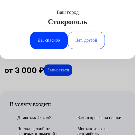
Ваш город
Выберите свой город
Ставрополь
Москва
Минеральные Воды
Главная
Услуги
Отзывы
Автосервис
Шиномонтажные работы
Шиномонтаж R20
Аксай
Ростов-на-Дону
Да, спасибо
Нет, другой
Шиномонтаж R20 в Ставрополе
Волгоград
Ставрополь
Воронеж
Тюмень
Краснодар
от 3 000 ₽
Записаться
В услугу входит:
Демонтаж 4х колёс
Балансировка на станке
Чистка щеткой от
Монтаж колёс на
грязевых отложений с
автомобиль