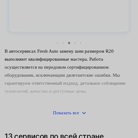
В автосервисах Fresh Auto замену шин размером R20
выполняют квалифицированные мастера. Работа
осуществляется на передовом сертифицированном
оборудовании, исключающим дилетантские ошибки. Мы
гарантируем ответственный подход, детальное соблюдение
технологий, качество и доступные цены.
К монтажу колес 20 размера нельзя относиться как к
незначительной операции. Неправильный алгоритм действий и
Показать все
отсутствие специфических знаний может привести к
печальным последствиям:
13 сервисов по всей стране