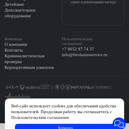
сервис и рекомендации мастера
Детейлинг
Дополнительное
оборудование
Компания
Пользовательское
соглашение
О компании
+7 8652 97 74 37
Контакты
info@freshautoservice.ru
Криминалистическая
проверка
Корпоративным клиентам
©️ 2026 Fresh Auto
Веб-сайт использует cookies для обеспечания удобства
пользователей. Продолжая работу вы соглашаетесь с
Сетевое издание «Первый автомобильный маркетплейс» зарегистрировано
Пользовательским соглашение
Решением Федеральной службы по надзору в сфере связи, информационных
технологий и массовых коммуникаций (Роскомнадзор) № Эл № ФС77-84512 от
29 декабря 2022 г.
Хорошо