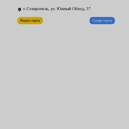
подклиниванию тормозов, скрипу и перегреванию;
г. Ставрополь, ул. Южный Обход, 57
скоба — со временем может нарушаться геометрия;
Яндекс карты
Google карты
установочные элементы — штоки, шпильки, крепежи.
Автомеханики сервисных центров Fresh Auto также
рассказали, что нередко элементы требуют ремонта после
ошибок дилетантов. Например, когда есть проблема в
колодках (неправильная установка, загрязнение, заводской
брак), а мастер по неопытности начинает снимать
направляющие или скобу.