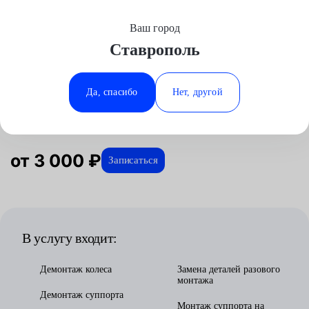
Ваш город
Выберите свой город
Ставрополь
Москва
Минеральные Воды
Главная
Услуги
Отзывы
Автосервис
Тормозная система
Ремонт суппорта
Аксай
Ростов-на-Дону
Да, спасибо
Нет, другой
Ремонт суппорта в Ставрополе
Волгоград
Ставрополь
Воронеж
Тюмень
Краснодар
от 3 000 ₽
Записаться
В услугу входит:
Демонтаж колеса
Замена деталей разового
монтажа
Демонтаж суппорта
Монтаж суппорта на