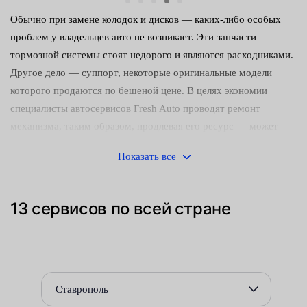
Обычно при замене колодок и дисков — каких-либо особых
проблем у владельцев авто не возникает. Эти запчасти
тормозной системы стоят недорого и являются расходниками.
Другое дело — суппорт, некоторые оригинальные модели
которого продаются по бешеной цене. В целях экономии
специалисты автосервисов Fresh Auto проводят ремонт
механизма, таким образом, продлевая его ресурс — может
служить более 10 лет. По регламенту перебирать его надо при
Показать все
каждой замене колодок и через каждые 30 тыс. километров
пробега транспортного средства.
13 сервисов по всей стране
Что изнашивается и ремонтируется в первую очередь:
пыльники гидроцилиндров — если своевременно не
заменить, поверхность цилиндра и поршня закиснут от
воздействия коррозии;
Ставрополь
направляющие или пальцы — износ приводит к