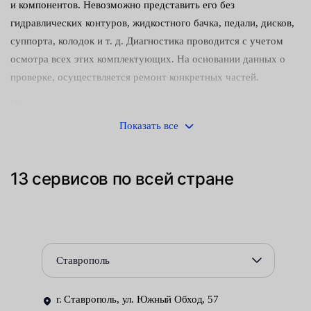
и компонентов. Невозможно представить его без
гидравлических контуров, жидкостного бачка, педали, дисков,
суппорта, колодок и т. д. Диагностика проводится с учетом
осмотра всех этих комплектующих. На основании данных о
проверке, осуществляется ремонт конкретных частей.
Наши автомеханики различают несколько признаков износа
ТС:
Показать все
провал педали, смягчение, вибрации при нажатии;
13 сервисов по всей стране
занос машины в сторону при торможении;
неравномерный износ колодок;
увеличение тормозного пути;
Ставрополь
утечки жидкости;
самопроизвольная блокировка колес;
г. Ставрополь, ул. Южный Обход, 57