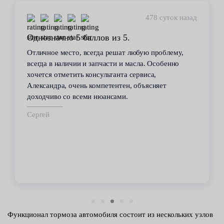
478 суток назад
лов из 5.
Стабильное качество
гда решат любую проблему,
В течение 6 лет пользуюсь
апчасти и масла. Особенно
сервиса. Высокий професс
сультанта сервиса,
всегда помогал решить во
омпетентен, объясняет
автомобилем проблемы. Вс
нюансами.
техобслуживанию проводил
срок.
Владимир
Функционал тормоза автомобиля состоит из нескольких узлов