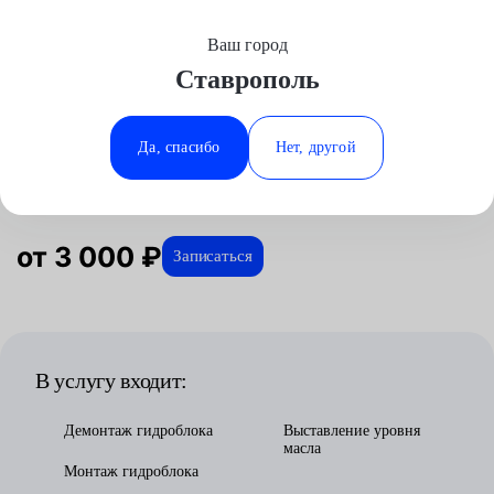
Ваш город
Выберите свой город
Ставрополь
Москва
Минеральные Воды
Главная
Услуги
Отзывы
Автосервис
Трансмиссия
Замена гидроблока
Аксай
Ростов-на-Дону
Да, спасибо
Нет, другой
Замена гидроблока в Ставрополе
Волгоград
Ставрополь
Воронеж
Тюмень
Краснодар
от 3 000 ₽
Записаться
В услугу входит:
Демонтаж гидроблока
Выставление уровня
масла
Монтаж гидроблока