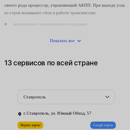
своего рода процессор, управляющий АКПП. При выходе узла
из строя возникают сбои в работе трансмиссии:
неправильно переключаются передачи;
появляются рывки и вибрации;
Показать все
увеличивается расход топлива;
13 сервисов по всей стране
ухудшаются динамические характеристики автомобиля.
Поскольку шансы устранить неисправность на месте
минимальны, ремонт, как правило, производят путём замены
гидроблока.
Ставрополь
Кропотливая работа должна выполняться с помощью
специальных инструментов в чистом помещении. Доверять её
г. Ставрополь, ул. Южный Обход, 57
следует только мастерам высокой квалификации, знакомых с
особенностями устройства автоматической коробки передач
Яндекс карты
Google карты
конкретной модели. Условия, необходимые для проведения