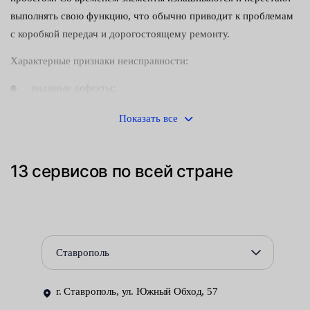
выполнять свою функцию, что обычно приводит к проблемам
с коробкой передач и дорогостоящему ремонту.
Характерные признаки неисправности:
видимые дефекты;
течь трансмиссионного масла.
Показать все
Хотя наличие потеков жидкости иногда может указывать и на
иные поломки. Поэтому при возникновении сомнений, сразу
13 сервисов по всей стране
обращайтесь к специалистам для диагностики авто.
Резиновые прокладки изнашиваются со временем или при
неправильной установке. Способствует быстрому износу и
низкое качество самих запчастей. Сальники устанавливаются
Ставрополь
на все коробки передач — их количество зависит от типа
привода авто. Главная функция — предотвращать вытекание
г. Ставрополь, ул. Южный Обход, 57
масла. Таким образом, они отвечают за срок службы агрегата.