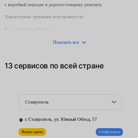
с коробкой передач и дорогостоящему ремонту.
Характерные признаки неисправности:
видимые дефекты;
течь трансмиссионного масла.
Показать все
Хотя наличие потеков жидкости иногда может указывать и на
иные поломки. Поэтому при возникновении сомнений, сразу
13 сервисов по всей стране
обращайтесь к специалистам для диагностики авто.
Резиновые прокладки изнашиваются со временем или при
неправильной установке. Способствует быстрому износу и
низкое качество самих запчастей. Сальники устанавливаются
Ставрополь
на все коробки передач — их количество зависит от типа
привода авто. Главная функция — предотвращать вытекание
г. Ставрополь, ул. Южный Обход, 57
масла. Таким образом, они отвечают за срок службы агрегата.
Яндекс карты
Google карты