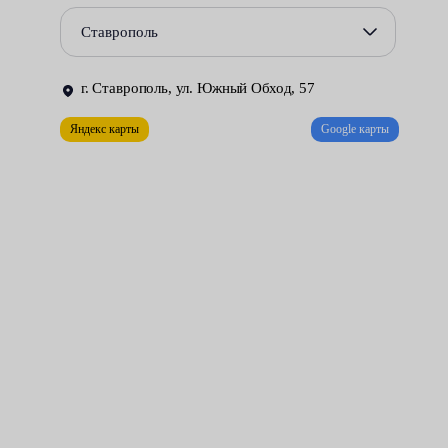
прочного асбеста, армированного сталью — они все равно
Ставрополь
подвержены разрушению со временем.
В автосервисах Fresh Auto уплотнительные манжеты впуска и
г. Ставрополь, ул. Южный Обход, 57
выпуска заменяют оперативно и качественно. Наши
Яндекс карты
Google карты
мотористы заодно проверят также общее функционирование
силового агрегата — измерят компрессию и проведут
тщательную диагностику.