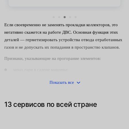
Если своевременно не заменять прокладки коллекторов, это
негативно скажется на работе ДВС. Основная функция этих
деталей — герметизировать устройства отвода отработанных
газов и не допускать их попадания в пространство клапанов.
Признаки, указывающие на прогорание элементов:
запах гари в салоне машины;
трудности с запуском двигателя;
Показать все
странные звуки во время работы силовой установки.
13 сервисов по всей стране
Манжеты, сальники, уплотнители — слабое место любого
механизма. Изнашивание происходит чаще всего из-за низкого
качества материала или длительной эксплуатации автомобиля
на повышенных нагрузках. Хотя элементы изготавливаются из