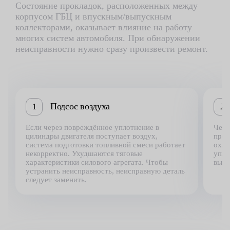
Состояние прокладок, расположенных между
корпусом ГБЦ и впускным/выпускным
коллекторами, оказывает влияние на работу
многих систем автомобиля. При обнаружении
неисправности нужно сразу произвести ремонт.
Подсос воздуха
1
2
Если через повреждённое уплотнение в
Чере
цилиндры двигателя поступает воздух,
прох
система подготовки топливной смеси работает
охла
некорректно. Ухудшаются тяговые
упло
характеристики силового агрегата. Чтобы
выте
устранить неисправность, неисправную деталь
следует заменить.