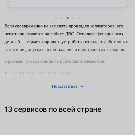
Если своевременно не заменять прокладки коллекторов, это
негативно скажется на работе ДВС. Основная функция этих
деталей — герметизировать устройства отвода отработанных
газов и не допускать их попадания в пространство клапанов.
Признаки, указывающие на прогорание элементов:
запах гари в салоне машины;
трудности с запуском двигателя;
Показать все
странные звуки во время работы силовой установки.
13 сервисов по всей стране
Манжеты, сальники, уплотнители — слабое место любого
механизма. Изнашивание происходит чаще всего из-за низкого
качества материала или длительной эксплуатации автомобиля
на повышенных нагрузках. Хотя элементы изготавливаются из