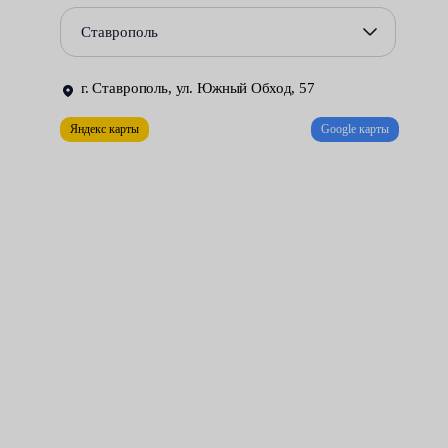
прочного асбеста, армированного сталью — они все равно
Ставрополь
подвержены разрушению со временем.
В автосервисах Fresh Auto уплотнительные манжеты впуска и
г. Ставрополь, ул. Южный Обход, 57
выпуска заменяют оперативно и качественно. Наши
Яндекс карты
Google карты
мотористы заодно проверят также общее функционирование
силового агрегата — измерят компрессию и проведут
тщательную диагностику.