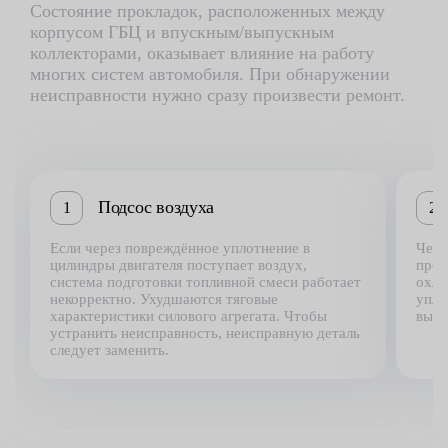
Состояние прокладок, расположенных между
корпусом ГБЦ и впускным/выпускным
коллекторами, оказывает влияние на работу
многих систем автомобиля. При обнаружении
неисправности нужно сразу произвести ремонт.
Подсос воздуха
1
2
Если через повреждённое уплотнение в
Чере
цилиндры двигателя поступает воздух,
прох
система подготовки топливной смеси работает
охла
некорректно. Ухудшаются тяговые
упло
характеристики силового агрегата. Чтобы
выте
устранить неисправность, неисправную деталь
следует заменить.