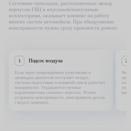
Состояние прокладок, расположенных между
корпусом ГБЦ и впускным/выпускным
коллекторами, оказывает влияние на работу
многих систем автомобиля. При обнаружении
неисправности нужно сразу произвести ремонт.
Подсос воздуха
1
2
Если через повреждённое уплотнение в
Чере
цилиндры двигателя поступает воздух,
прох
система подготовки топливной смеси работает
охла
некорректно. Ухудшаются тяговые
упло
характеристики силового агрегата. Чтобы
выте
устранить неисправность, неисправную деталь
следует заменить.