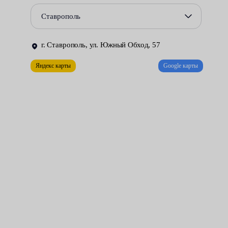
прочного асбеста, армированного сталью — они все равно
Ставрополь
подвержены разрушению со временем.
В автосервисах Fresh Auto уплотнительные манжеты впуска и
г. Ставрополь, ул. Южный Обход, 57
выпуска заменяют оперативно и качественно. Наши
Яндекс карты
Google карты
мотористы заодно проверят также общее функционирование
силового агрегата — измерят компрессию и проведут
тщательную диагностику.