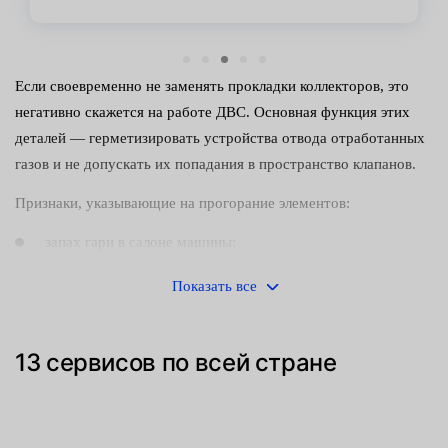
Если своевременно не заменять прокладки коллекторов, это
негативно скажется на работе ДВС. Основная функция этих
деталей — герметизировать устройства отвода отработанных
газов и не допускать их попадания в пространство клапанов.
Признаки, указывающие на прогорание элементов:
запах гари в салоне машины;
трудности с запуском двигателя;
Показать все
странные звуки во время работы силовой установки.
13 сервисов по всей стране
Манжеты, сальники, уплотнители — слабое место любого
механизма. Изнашивание происходит чаще всего из-за низкого
качества материала или длительной эксплуатации автомобиля
на повышенных нагрузках. Хотя элементы изготавливаются из