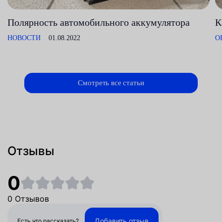
Полярность автомобильного аккумулятора
К
НОВОСТИ
01.08.2022
О
Смотреть все статьи
Отзывы
0
0 Отзывов
Добавить отзыв
Есть что рассказать?