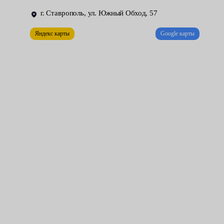
Доверьте работу опытным мастерам центров обслуживания
г. Ставрополь, ул. Южный Обход, 57
Fresh Auto. Мы гарантируем качество и не подводим со
сроками. В ходе мероприятия наши механики одновременно
Яндекс карты
Google карты
проверяют другие узлы машины на неисправности.