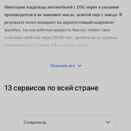
Некоторые владельцы автомобилей с DSG верят в указания
производителя и не заменяют масло, залитой еще с завода. В
результате этого попадают на дорогостоящий капремонт
коробки, так как рабочая жидкость быстро теряет свои
полезные свойства через 50-60 тыс. пробега из-за суровых
климатических условий РФ и плохих дорог.
Плюсы своевременного обновления смазки:
Показать все
предотвращение избыточного трения и истирания деталей
КПП;
13 сервисов по всей стране
очистка от сторонних примесей и мелких металлических
частиц — последние царапают элементы и сокращают
срок их службы;
более густой состав, который лучше удерживается на
Ставрополь
поверхности деталей.