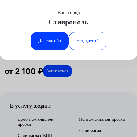
Ваш город
Выберите свой город
Ставрополь
Москва
Минеральные Воды
Главная
Услуги
Отзывы
Автосервис
Замена жидкостей
Замена масла в DSG
Аксай
Ростов-на-Дону
Да, спасибо
Нет, другой
Замена масла в DSG в Ставрополе
Волгоград
Ставрополь
Воронеж
Тюмень
Краснодар
от 2 100 ₽
Записаться
В услугу входит:
Демонтаж сливной
Монтаж сливной пробки
пробки
Залив масла
Слив масла с КПП