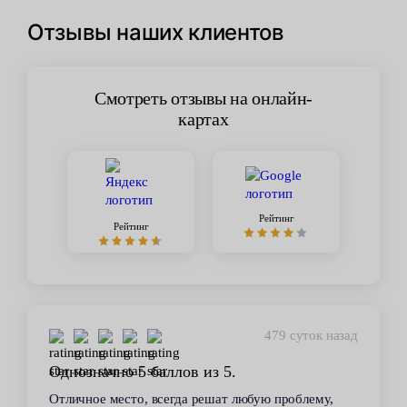
Отзывы наших клиентов
Смотреть отзывы на онлайн-
картах
Рейтинг
Рейтинг
к назад
450 суток наза
Стабильное качество
му,
В течение 6 лет пользуюсь услугами данного