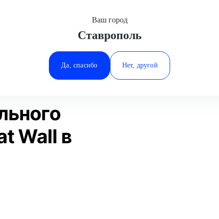
Ваш город
Ставрополь
Минеральные Воды
Диагностика дизельного двигателя
Great Wall
Ростов-на-Дону
Да, спасибо
Нет, другой
Ставрополь
Статьи
Отзывы
Тюмень
льного
t Wall в