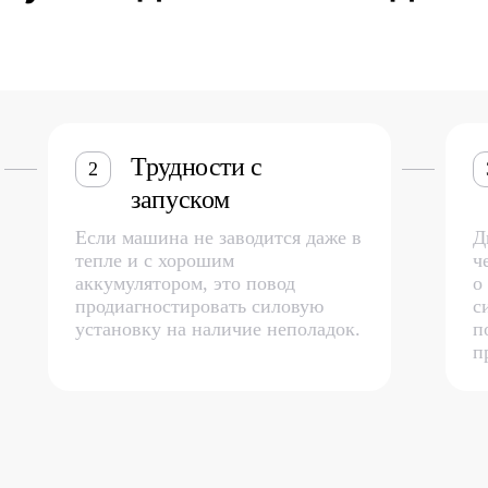
Трудности с
2
запуском
Если машина не заводится даже в
Д
тепле и с хорошим
ч
аккумулятором, это повод
о
продиагностировать силовую
с
установку на наличие неполадок.
п
п