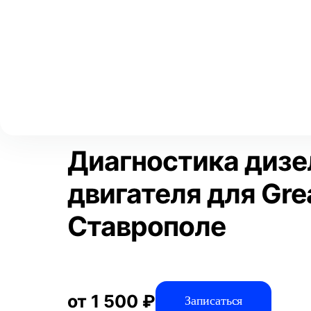
Выберите свой город
Москва
Главная
Услуги
Отзывы
Диагностика
Диагностика авто
Аксай
Волгоград
Преимущества
Воронеж
Краснодар
Диагностика дизе
двигателя для Grea
Ставрополе
от 1 500 ₽
Записаться