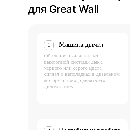
для Great Wall
Машина дымит
1
Обильное выделение из
выхлопной системы дыма
черного или серого цвета –
сигнал о неполадках в дизельном
моторе и повод сделать его
диагностику.