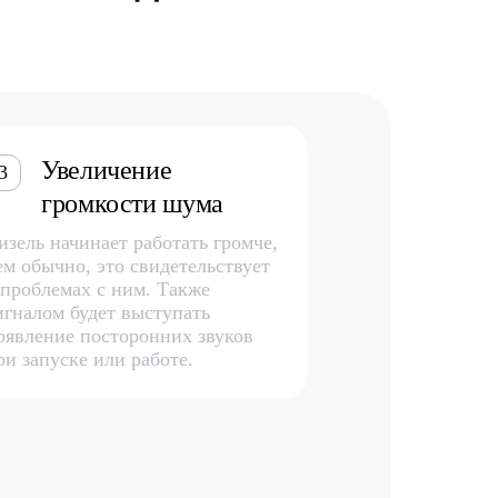
Увеличение
3
громкости шума
изель начинает работать громче,
ем обычно, это свидетельствует
 проблемах с ним. Также
игналом будет выступать
оявление посторонних звуков
ри запуске или работе.