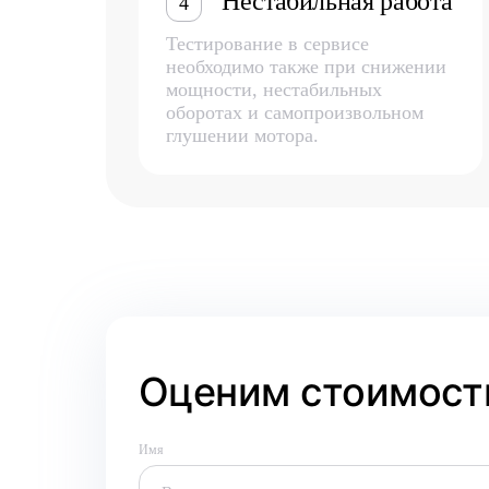
Нестабильная работа
4
Тестирование в сервисе
необходимо также при снижении
мощности, нестабильных
оборотах и самопроизвольном
глушении мотора.
Оценим стоимость
Имя