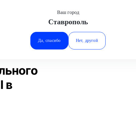
Ваш город
Ставрополь
Минеральные Воды
Диагностика дизельного двигателя
MINI
Ростов-на-Дону
Да, спасибо
Нет, другой
Ставрополь
Статьи
Отзывы
Тюмень
льного
I в