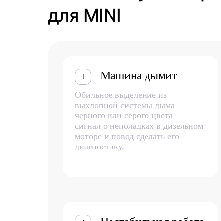
для MINI
Машина дымит
1
Обильное выделение из
выхлопной системы дыма
черного или серого цвета –
сигнал о неполадках в дизельном
моторе и повод сделать его
диагностику.