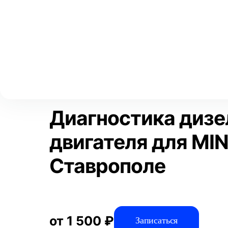
Выберите свой город
Москва
Главная
Услуги
Отзывы
Диагностика
Диагностика авто
Аксай
Волгоград
Преимущества
Воронеж
Краснодар
Диагностика дизе
двигателя для MIN
Ставрополе
от 1 500 ₽
Записаться