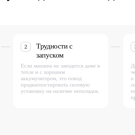
Трудности с
2
запуском
Если машина не заводится даже в
Д
тепле и с хорошим
ч
аккумулятором, это повод
о
продиагностировать силовую
с
установку на наличие неполадок.
п
п