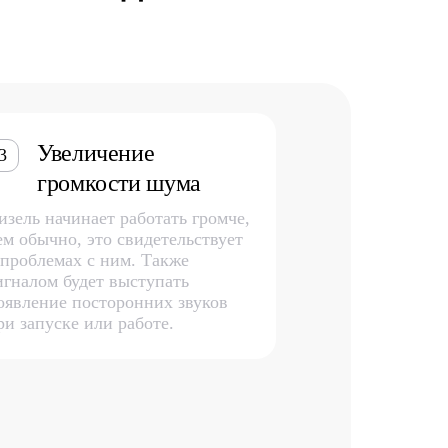
Увеличение
3
громкости шума
изель начинает работать громче,
ем обычно, это свидетельствует
 проблемах с ним. Также
игналом будет выступать
оявление посторонних звуков
ри запуске или работе.