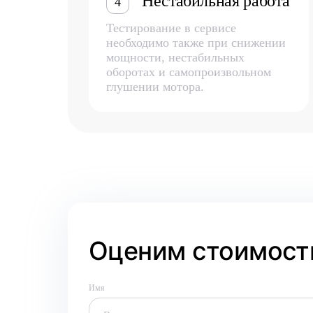
Нестабильная работа
4
Тестирование в сервисе
необходимо также при снижении
мощности, нестабильных
оборотах и самопроизвольном
глушении мотора.
Оценим стоимость
Имя