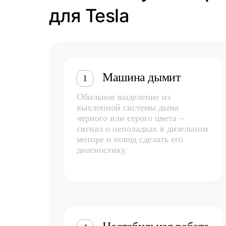
для Tesla
Машина дымит
1
Обильное выделение из
выхлопной системы дыма
черного или серого цвета –
сигнал о неполадках в дизельном
моторе и повод сделать его
диагностику.