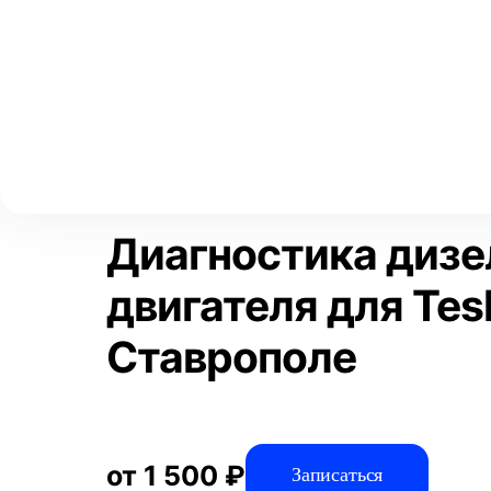
Выберите свой город
Москва
Главная
Услуги
Отзывы
Диагностика
Диагностика авто
Аксай
Волгоград
Преимущества
Воронеж
Краснодар
Диагностика дизе
двигателя для Tesl
Ставрополе
от 1 500 ₽
Записаться