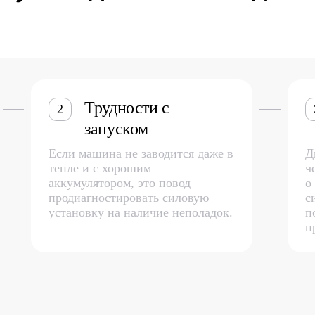
Трудности с
2
запуском
Если машина не заводится даже в
Д
тепле и с хорошим
ч
аккумулятором, это повод
о
продиагностировать силовую
с
установку на наличие неполадок.
п
п