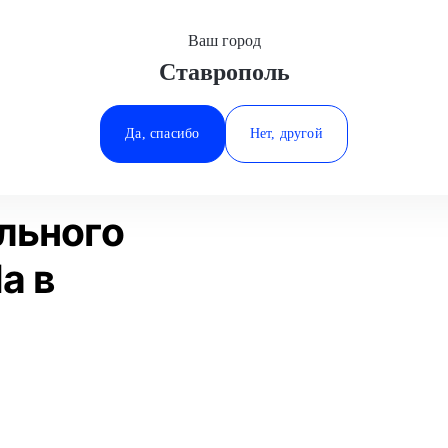
Ваш город
Ставрополь
Минеральные Воды
Диагностика дизельного двигателя
Tesla
Ростов-на-Дону
Да, спасибо
Нет, другой
Ставрополь
Статьи
Отзывы
Тюмень
льного
a в