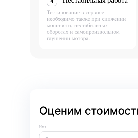
Нестабильная работа
4
Тестирование в сервисе
необходимо также при снижении
мощности, нестабильных
оборотах и самопроизвольном
глушении мотора.
Оценим стоимость
Имя