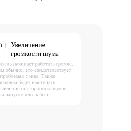
Увеличение
3
громкости шума
изель начинает работать громче,
ем обычно, это свидетельствует
 проблемах с ним. Также
игналом будет выступать
оявление посторонних звуков
ри запуске или работе.