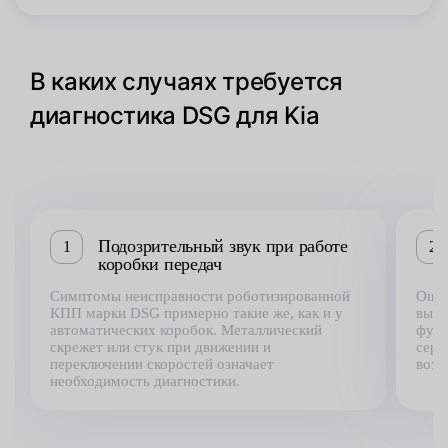
В каких случаях требуется
диагностика DSG для Kia
Подозрительный звук при работе
1
2
коробки передач
Симптомы неисправности роботизированной
Ощут
КПП марки DSG примерно такие же, как и у
выше
автоматических коробок. Металлический
функ
скрежет или стук при движении и
серв
переключении скоростей означает
возн
необходимость диагностики.