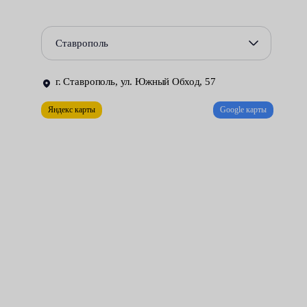
места или во время движения.
Издаваемые КПП посторонние шумы.
Ставрополь
Ухудшение динамических характеристик машины.
г. Ставрополь, ул. Южный Обход, 57
Повышенный расход топлива.
Яндекс карты
Google карты
Во всех случаях обнаружить поломку и свести к минимуму
затраты на ремонт удаётся, проведя квалифицированную
диагностику оборудования. Сделать это можно,
воспользовавшись предоставляемыми по разумным ценам
услугами техцентров Fresh Auto.