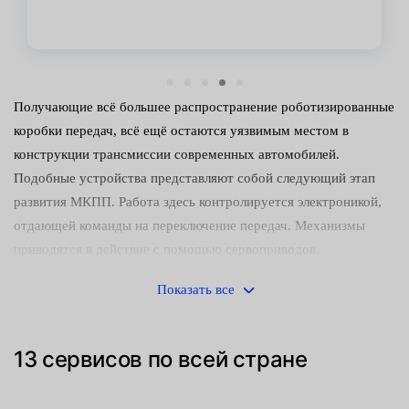
Получающие всё большее распространение роботизированные
коробки передач, всё ещё остаются уязвимым местом в
конструкции трансмиссии современных автомобилей.
Подобные устройства представляют собой следующий этап
развития МКПП. Работа здесь контролируется электроникой,
отдающей команды на переключение передач. Механизмы
приводятся в действие с помощью сервоприводов.
Признаки неисправности
Показать все
Наиболее распространёнными симптомами неисправности
DSG являются:
13 сервисов по всей стране
Рывки и задержки, возникающие при старте автомобиля с