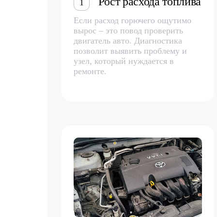
Рост расхода топлива
1
Если расход горючего ощутимо
вырос – это повод проверить
двигатель авто. Диагностика
позволит выявить проблему и
узел, который нуждается в
ремонте.