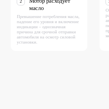
Мотор расходует
2
масло
О
р
Превышение потребления масла,
а
падение его уровня и включение
п
индикации – однозначная
п
причина для срочной отправки
м
автомобиля на осмотр силовой
установки.