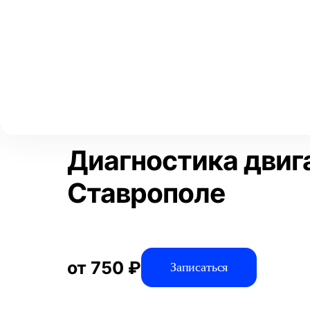
Выберите свой город
Москва
Главная
Услуги
Отзывы
Диагностика
Диагностика авто
Аксай
Волгоград
Преимущества
Воронеж
Краснодар
Диагностика двиг
Ставрополе
от 750 ₽
Записаться