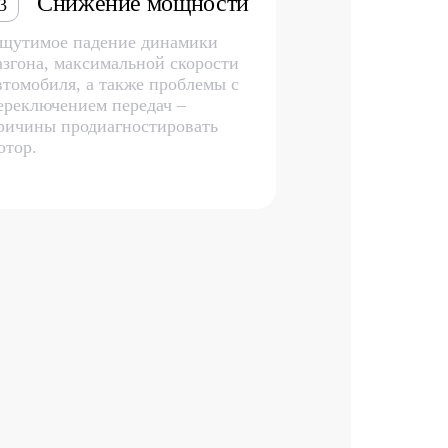
Снижение мощности
3
щутимое падение динамики
азгона, максимальной скорости
втомобиля, а также проблемы с
ереключением передач –
ричины продиагностировать
отор.