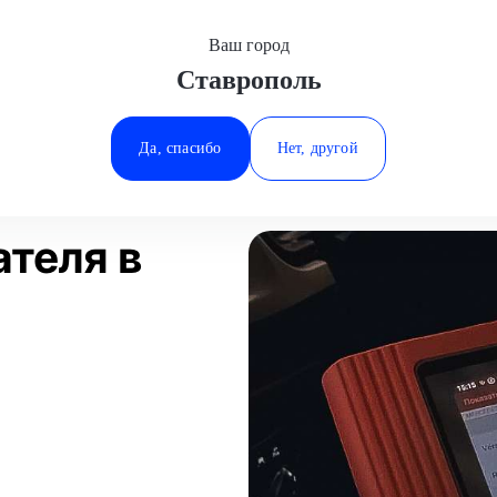
Ваш город
Ставрополь
Минеральные Воды
Диагностика двигателя
Ростов-на-Дону
Да, спасибо
Нет, другой
Ставрополь
Статьи
Отзывы
Тюмень
ателя в