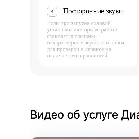
Посторонние звуки
4
Если при запуске силовой
установки или при ее работе
становятся слышны
нехарактерные звуки, это повод
для проверки в сервисе на
наличие неисправностей.
Видео об услуге Ди