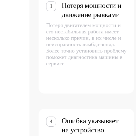
Потеря мощности и
1
движение рывками
Потеря двигателем мощности и
его нестабильная работа имеет
несколько причин, в их числе и
неисправность лямбда-зонда.
Более точно установить проблему
поможет диагностика машины в
сервисе.
Ошибка указывает
4
на устройство