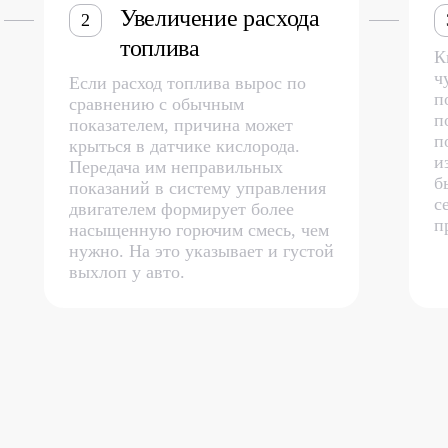
Увеличение расхода
2
топлива
К
ч
Если расход топлива вырос по
п
сравнению с обычным
п
показателем, причина может
п
крыться в датчике кислорода.
и
Передача им неправильных
б
показаний в систему управления
с
двигателем формирует более
п
насыщенную горючим смесь, чем
нужно. На это указывает и густой
выхлоп у авто.