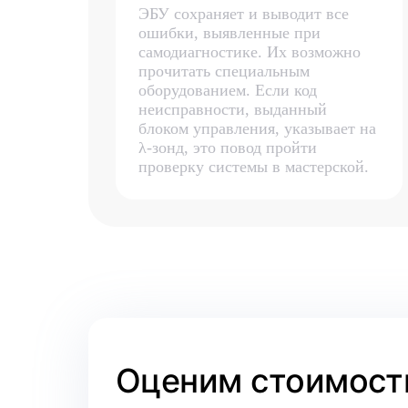
ЭБУ сохраняет и выводит все
ошибки, выявленные при
самодиагностике. Их возможно
прочитать специальным
оборудованием. Если код
неисправности, выданный
блоком управления, указывает на
λ-зонд, это повод пройти
проверку системы в мастерской.
Оценим стоимость