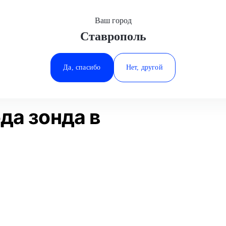
Ваш город
Ставрополь
Минеральные Воды
Диагностика лямбда зонда
Ростов-на-Дону
Да, спасибо
Нет, другой
Ставрополь
Статьи
Отзывы
Тюмень
да зонда в