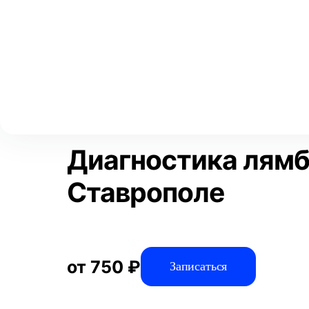
Выберите свой город
Москва
Главная
Услуги
Отзывы
Диагностика
Диагностика авто
Аксай
Волгоград
Преимущества
Воронеж
Краснодар
Диагностика лямб
Ставрополе
от 750 ₽
Записаться