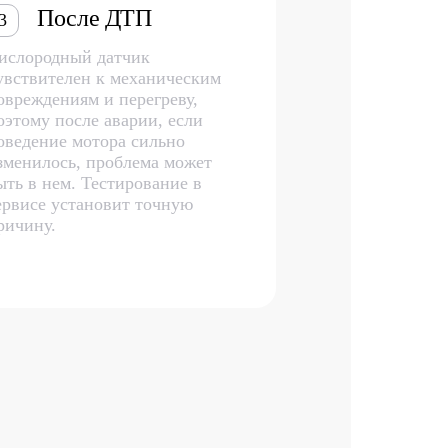
После ДТП
3
ислородный датчик
увствителен к механическим
овреждениям и перегреву,
оэтому после аварии, если
оведение мотора сильно
зменилось, проблема может
ыть в нем. Тестирование в
ервисе установит точную
ричину.